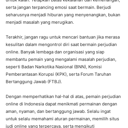
serta jangan terpancing emosi saat bermain. Berjudi
seharusnya menjadi hiburan yang menyenangkan, bukan
menjadi masalah yang merugikan.
Terakhir, jangan ragu untuk mencari bantuan jika merasa
kesulitan dalam mengontrol diri saat bermain perjudian
online. Banyak lembaga dan organisasi yang siap
membantu pemain yang mengalami masalah perjudian,
seperti Badan Narkotika Nasional (BNN), Komisi
Pemberantasan Korupsi (KPK), serta Forum Taruhan
Bertanggung Jawab (FTBJ).
Dengan memperhatikan hal-hal di atas, pemain perjudian
online di Indonesia dapat menikmati permainan dengan
aman, nyaman, dan bertanggung jawab. Selalu ingat
untuk selalu memahami aturan permainan, memilih situs
judi online yang terpercaya, serta mengikuti