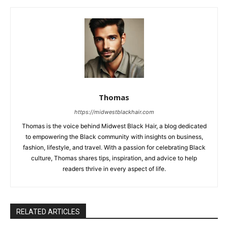
Thomas
https://midwestblackhair.com
Thomas is the voice behind Midwest Black Hair, a blog dedicated
to empowering the Black community with insights on business,
fashion, lifestyle, and travel. With a passion for celebrating Black
culture, Thomas shares tips, inspiration, and advice to help
readers thrive in every aspect of life.
RELATED ARTICLES