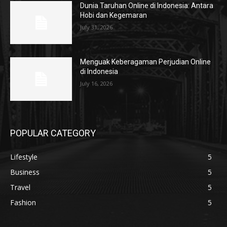
Dunia Taruhan Online di Indonesia: Antara
Hobi dan Kegemaran
July 31, 2026
Menguak Keberagaman Perjudian Online
di Indonesia
July 16, 2026
POPULAR CATEGORY
Lifestyle
5
Business
5
Travel
5
Fashion
5