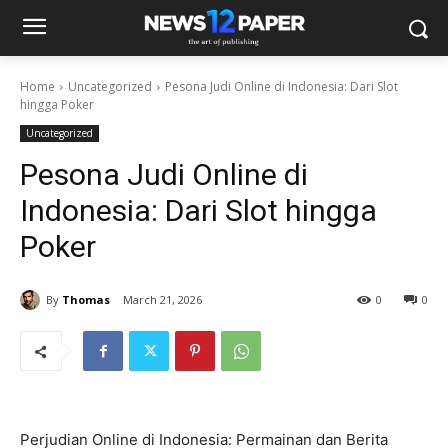
Home
Uncategorized
Pesona Judi Online di Indonesia: Dari Slot
hingga Poker
Uncategorized
Pesona Judi Online di
Indonesia: Dari Slot hingga
Poker
By
Thomas
March 21, 2026
0
0
Perjudian Online di Indonesia: Permainan dan Berita