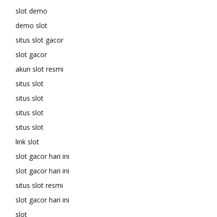
slot demo
demo slot
situs slot gacor
slot gacor
akun slot resmi
situs slot
situs slot
situs slot
situs slot
link slot
slot gacor hari ini
slot gacor hari ini
situs slot resmi
slot gacor hari ini
slot