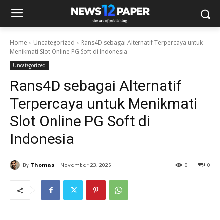
Home
Uncategorized
Rans4D sebagai Alternatif Terpercaya untuk
Menikmati Slot Online PG Soft di Indonesia
Uncategorized
Rans4D sebagai Alternatif
Terpercaya untuk Menikmati
Slot Online PG Soft di
Indonesia
By
Thomas
November 23, 2025
0
0