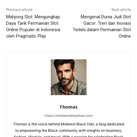
Previous article
Next article
Mahjong Slot: Mengungkap
Mengenal Dunia Judi Slot
Daya Tarik Permainan Slot
Gacor: Tren dan Inovasi
Online Populer di Indonesia
Terkini dalam Permainan Slot
oleh Pragmatic Play
Online
Thomas
https://midwestblackhair.com
Thomas is the voice behind Midwest Black Hair, a blog dedicated
to empowering the Black community with insights on business,
fashion, lifestyle, and travel. With a passion for celebrating Black