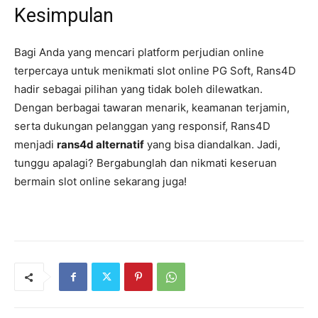
Kesimpulan
Bagi Anda yang mencari platform perjudian online
terpercaya untuk menikmati slot online PG Soft, Rans4D
hadir sebagai pilihan yang tidak boleh dilewatkan.
Dengan berbagai tawaran menarik, keamanan terjamin,
serta dukungan pelanggan yang responsif, Rans4D
menjadi
rans4d alternatif
yang bisa diandalkan. Jadi,
tunggu apalagi? Bergabunglah dan nikmati keseruan
bermain slot online sekarang juga!