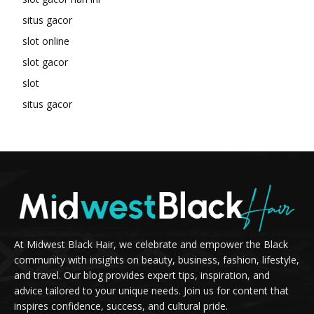
situs gacor
slot online
slot gacor
slot
situs gacor
At Midwest Black Hair, we celebrate and empower the Black
community with insights on beauty, business, fashion, lifestyle,
and travel. Our blog provides expert tips, inspiration, and
advice tailored to your unique needs. Join us for content that
inspires confidence, success, and cultural pride.