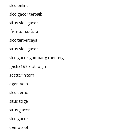
slot online
slot gacor terbaik
situs slot gacor
เว็บทดลองสล็อต
slot terpercaya
situs slot gacor
slot gacor gampang menang
gacha168 slot login
scatter hitam
agen bola
slot demo
situs togel
situs gacor
slot gacor
demo slot