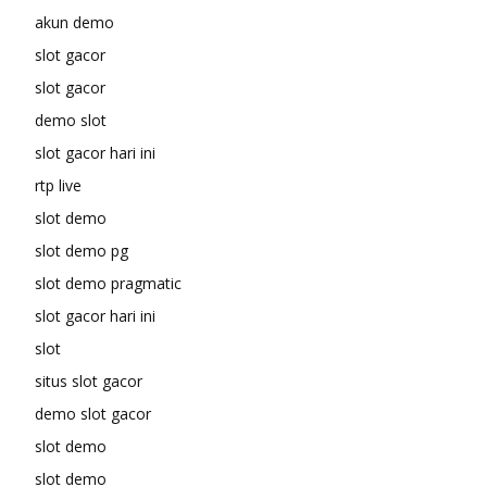
akun demo
slot gacor
slot gacor
demo slot
slot gacor hari ini
rtp live
slot demo
slot demo pg
slot demo pragmatic
slot gacor hari ini
slot
situs slot gacor
demo slot gacor
slot demo
slot demo