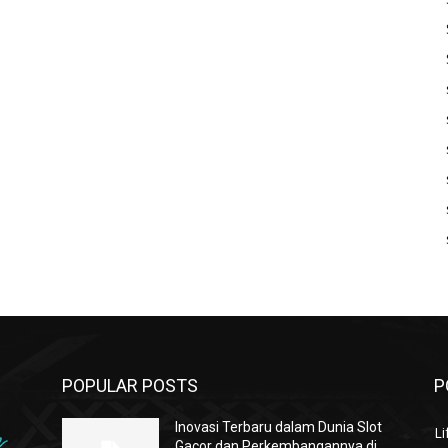
POPULAR POSTS
P
Inovasi Terbaru dalam Dunia Slot
Li
Gacor dan Perkembangannya di