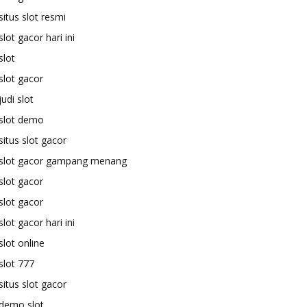
situs slot resmi
slot gacor hari ini
slot
slot gacor
judi slot
slot demo
situs slot gacor
slot gacor gampang menang
slot gacor
slot gacor
slot gacor hari ini
slot online
slot 777
situs slot gacor
demo slot