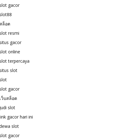
slot gacor
slot88
สล็อต
slot resmi
situs gacor
slot online
slot terpercaya
situs slot
slot
slot gacor
เว็บสล็อต
judi slot
link gacor hari ini
dewa slot
slot gacor