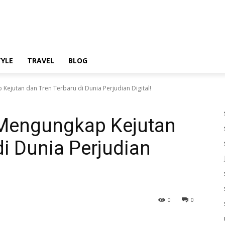
TYLE
TRAVEL
BLOG
 Kejutan dan Tren Terbaru di Dunia Perjudian Digital!
: Mengungkap Kejutan
di Dunia Perjudian
0
0