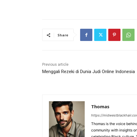
Share
Previous article
Menggali Rezeki di Dunia Judi Online Indonesia
Thomas
https://midwestblackhair.c
Thomas is the voice behin
community with insights on 
celebrating Black culture, 