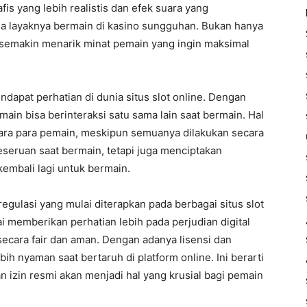
s yang lebih realistis dan efek suara yang
 layaknya bermain di kasino sungguhan. Bukan hanya
t semakin menarik minat pemain yang ingin maksimal
ndapat perhatian di dunia situs slot online. Dengan
emain bisa berinteraksi satu sama lain saat bermain. Hal
ntara para pemain, meskipun semuanya dilakukan secara
keseruan saat bermain, tetapi juga menciptakan
embali lagi untuk bermain.
egulasi yang mulai diterapkan pada berbagai situs slot
i memberikan perhatian lebih pada perjudian digital
cara fair dan aman. Dengan adanya lisensi dan
ih nyaman saat bertaruh di platform online. Ini berarti
 izin resmi akan menjadi hal yang krusial bagi pemain