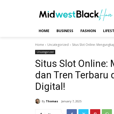
HOME
BUSINESS
FASHION
LIFES
Home
Uncategorized
Situs Slot Online: Mengungkap
Uncategorized
Situs Slot Online
dan Tren Terbaru 
Digital!
By
Thomas
January 7, 2025